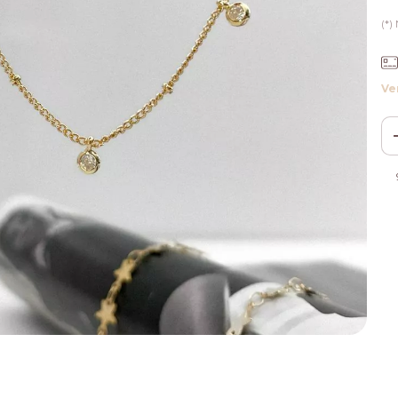
(*
Ve