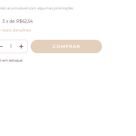
) Não acumulável com algumas promoções
3
x de
R$62,54
r mais detalhes
9
em estoque