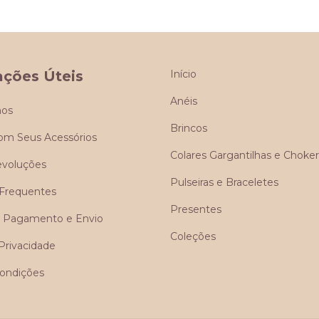
ações Úteis
Início
Anéis
os
Brincos
om Seus Acessórios
Colares Gargantilhas e Choker
evoluções
Pulseiras e Braceletes
Frequentes
Presentes
de Pagamento e Envio
Coleções
 Privacidade
ondições