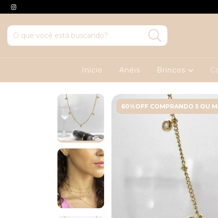
Início
Anéis
Brincos
C
60%OFF COMPRANDO 5 OU M