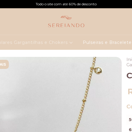
Todo o site com até 60% de desconto
olares Gargantilhas e Chokers
Pulseiras e Bracelet
Iní
AIS
Ga
C
C
5
6