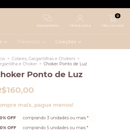
0
Atendimento
Minha conta
Meu carrinho
es
Presentes
Coleções
cio
>
Colares, Gargantilhas e Chokers
>
rgantilha e Choker
>
Choker Ponto de Luz
hoker Ponto de Luz
R$160,00
ompre mais, pague menos!
0% OFF
comprando 3 unidades ou mais *
0% OFF
comprando 5 unidades ou mais *