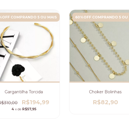
%OFF COMPRANDO 5 OU MAIS
60%OFF COMPRANDO 5 OU 
Gargantilha Torcida
Choker Bolinhas
R$194,99
R$82,90
R$310,00
4
x de
R$57,95