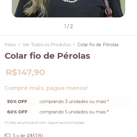
1
/
2
Início
>
Ver Todos os Produtos
>
Colar fio de Pérolas
Colar fio de Pérolas
R$147,90
Compre mais, pague menos!
50% OFF
comprando 3 unidades ou mais *
60% OFF
comprando 5 unidades ou mais *
(*) Não acumulável com algumas promoções
3
x de
R$57,81