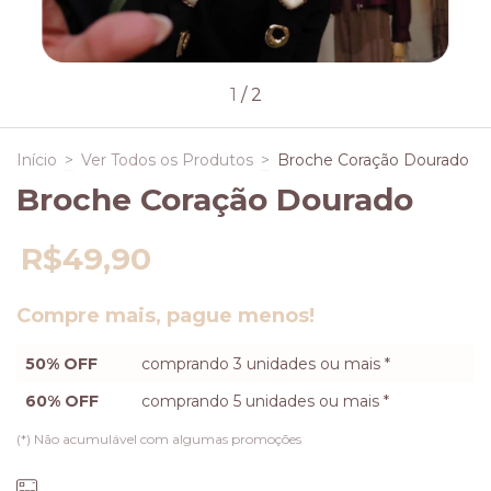
1
/
2
Início
>
Ver Todos os Produtos
>
Broche Coração Dourado
Broche Coração Dourado
R$49,90
Compre mais, pague menos!
50% OFF
comprando 3 unidades ou mais *
60% OFF
comprando 5 unidades ou mais *
(*) Não acumulável com algumas promoções