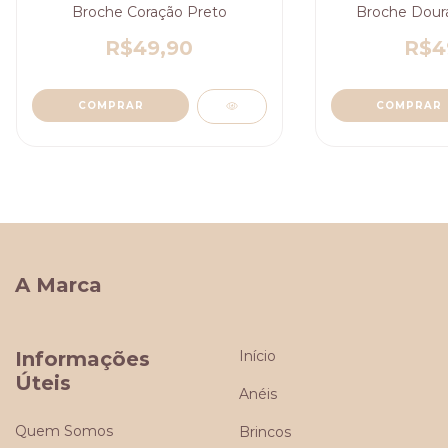
Broche Coração Preto
Broche Dour
R$49,90
R$4
A Marca
Informações
Início
Úteis
Anéis
Quem Somos
Brincos