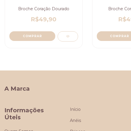
Broche Coração Dourado
Broche Cor
R$49,90
R$4
A Marca
Informações
Início
Úteis
Anéis